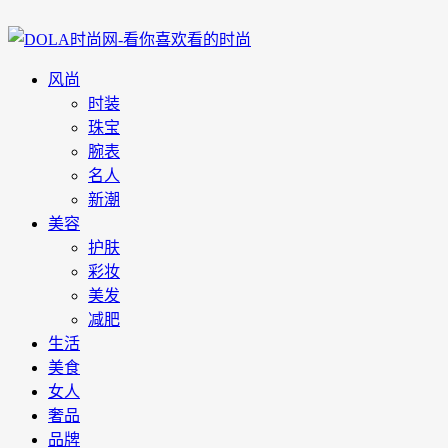
风尚
时装
珠宝
腕表
名人
新潮
美容
护肤
彩妆
美发
减肥
生活
美食
女人
奢品
品牌