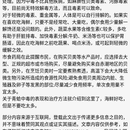
处理。因为中毒不比其他疾病，如麻痹性贝类毒素、河豚毒素
等，目前尚无特效解毒方法，而且毒素可以致命。
对于轻微的毒素、重金属等，人体是可以自行排解的。如果实
在喜欢吃海鲜，只要不是经常吃、大量吃，偶尔食用少量解一
解馋还是没问题的。此外，蔬菜水果等含维生素C较多，多吃
有助于肝脏排毒、加快毒素分解;牛奶、米汤等也可以保护胃
肠道，因此在吃海鲜之前吃蔬果、喝点米汤，或可起到轻微的
缓解之效。
市食药局在此提醒市民，在购买贝类等水产品时，应选择去大
型、正规的超市或市场购买，尽量避免购买来自赤潮地区的贝
类。另外，在烹饪贝类时一定要煮熟煮透，高温下会大大降低
微生物污染所造成的食源性风险;避免食用贝类周边内脏、生
殖器及卵子等发黑的部位;尽量减少食用频率，单次食用量不
宜太多。
关于青蛤中毒的表现和治疗方法就介绍到这里了，海鲜好吃，
但是不要吃太多。
部分内容来源于互联网，登载此文出于传递更多信息之目的，
并不意味着赞同其观点或证实其描述。文章内容仅供参考，如