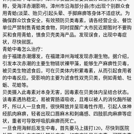
称，受海洋赤潮影响，漳州市沿海部分县(市)出现个别群众食
用青蛤(淡菜、贻贝)引起头晕、手脚麻痹等身体不适症状。为
确保群众饮食安全，有效预防贝类毒素，请各经营企业、餐饮
单位严禁制售青蛤类食物，同时提醒广大市民近期暂时不要购
买和食用青蛤，慎食贝壳类海产品。发现误食，出现中毒症
状，尽快就医。
青蛤中毒怎么治疗：
由于福建赤潮爆发，在福建漳州海域发现赤潮生物。据介绍，
引发本次赤潮的主要生物链状裸甲藻，能够生产麻痹性贝毒，
被贝类生物滤食后，可在贝类体内积累毒素，从而引起食用者
的中毒反应。受影响的主要为滤食性双壳贝类，例如青蛤、牡
蛎、花蛤等。
贝类摄入此毒素对本身无害，因毒素在贝类体内呈结合状态。
该毒素遇热稳定，易被胃肠道吸收，且难以被人的消化酶所破
坏，所以人一旦食用，很快释放并呈现毒性作用，引起人体神
经肌肉麻痹，轻者出现口唇麻木和刺痛感、四肢肌肉麻痹等症
状，重者可导致呼吸肌麻痹而死亡。
一旦食用海鲜后发生中毒，首先要马上拨打120，尽快到医院