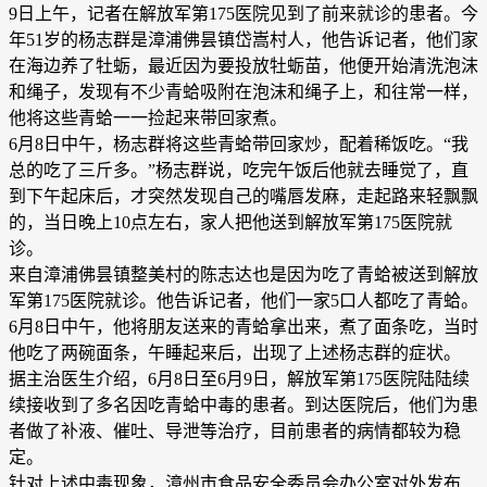
9日上午，记者在解放军第175医院见到了前来就诊的患者。今
年51岁的杨志群是漳浦佛昙镇岱嵩村人，他告诉记者，他们家
在海边养了牡蛎，最近因为要投放牡蛎苗，他便开始清洗泡沫
和绳子，发现有不少青蛤吸附在泡沫和绳子上，和往常一样，
他将这些青蛤一一捡起来带回家煮。
6月8日中午，杨志群将这些青蛤带回家炒，配着稀饭吃。“我
总的吃了三斤多。”杨志群说，吃完午饭后他就去睡觉了，直
到下午起床后，才突然发现自己的嘴唇发麻，走起路来轻飘飘
的，当日晚上10点左右，家人把他送到解放军第175医院就
诊。
来自漳浦佛昙镇整美村的陈志达也是因为吃了青蛤被送到解放
军第175医院就诊。他告诉记者，他们一家5口人都吃了青蛤。
6月8日中午，他将朋友送来的青蛤拿出来，煮了面条吃，当时
他吃了两碗面条，午睡起来后，出现了上述杨志群的症状。
据主治医生介绍，6月8日至6月9日，解放军第175医院陆陆续
续接收到了多名因吃青蛤中毒的患者。到达医院后，他们为患
者做了补液、催吐、导泄等治疗，目前患者的病情都较为稳
定。
针对上述中毒现象，漳州市食品安全委员会办公室对外发布