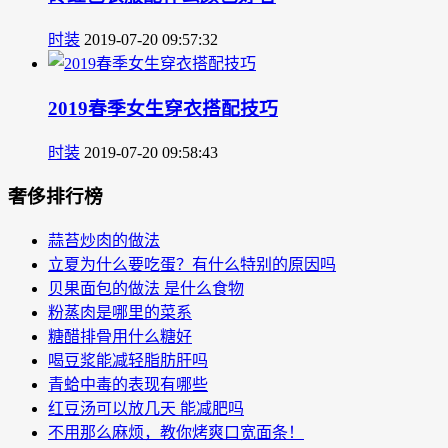
时装
2019-07-20 09:57:32
2019春季女生穿衣搭配技巧
时装
2019-07-20 09:58:43
奢侈排行榜
蒜苔炒肉的做法
立夏为什么要吃蛋？有什么特别的原因吗
贝果面包的做法 是什么食物
粉蒸肉是哪里的菜系
糖醋排骨用什么糖好
喝豆浆能减轻脂肪肝吗
青蛤中毒的表现有哪些
红豆汤可以放几天 能减肥吗
不用那么麻烦，教你烤爽口宽面条！