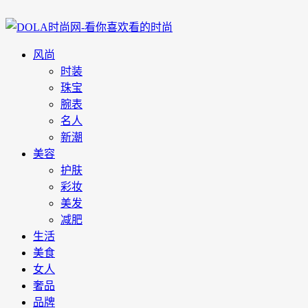
风尚
时装
珠宝
腕表
名人
新潮
美容
护肤
彩妆
美发
减肥
生活
美食
女人
奢品
品牌