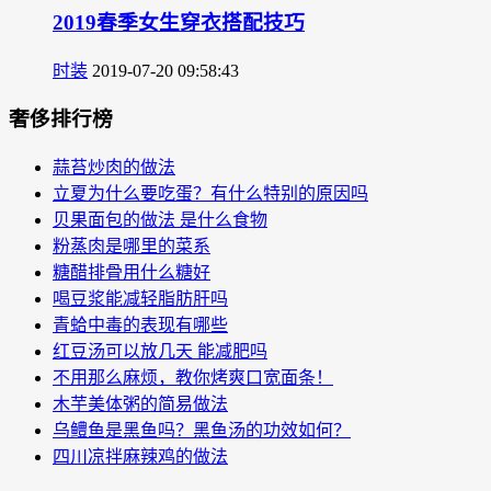
2019春季女生穿衣搭配技巧
时装
2019-07-20 09:58:43
奢侈排行榜
蒜苔炒肉的做法
立夏为什么要吃蛋？有什么特别的原因吗
贝果面包的做法 是什么食物
粉蒸肉是哪里的菜系
糖醋排骨用什么糖好
喝豆浆能减轻脂肪肝吗
青蛤中毒的表现有哪些
红豆汤可以放几天 能减肥吗
不用那么麻烦，教你烤爽口宽面条！
木芋美体粥的简易做法
乌鳢鱼是黑鱼吗？黑鱼汤的功效如何？
四川凉拌麻辣鸡的做法