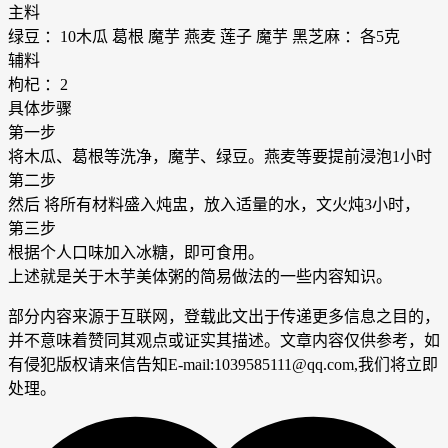
主料
绿豆 ：10木瓜 葛根 魔芋 燕麦 莲子 魔芋 黑芝麻 ：各5克
辅料
枸杞 ：2
具体步骤
第一步
将木瓜、葛根等洗净，魔芋、绿豆。燕麦等要提前浸泡1小时
第二步
然后 将所有材料盛入炖盅，放入适量的水，文火炖3小时，
第三步
根据个人口味加入冰糖，即可食用。
上述就是关于木芋美体粥的简易做法的一些内容知识。
部分内容来源于互联网，登载此文出于传递更多信息之目的，
并不意味着赞同其观点或证实其描述。文章内容仅供参考，如
有侵犯版权请来信告知E-mail:1039585111@qq.com,我们将立即
处理。