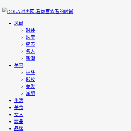
风尚
时装
珠宝
腕表
名人
新潮
美容
护肤
彩妆
美发
减肥
生活
美食
女人
奢品
品牌