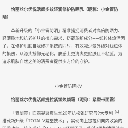
怡丽丝尔优悦活颜多效轻润修护防晒乳（昵称：小金管防
晒）
革新升级的「小金管防晒」精准捕捉消费者对高倍防晒力、
轻薄质地和抗老护肤的核心需求，搭载革新成分——线粒体焕活因
子，在修护肌肤自我修护系统的同时，有效减少紫外线对线粒体
的损伤，从源头抵御光老化。肤感上更清爽更贴肤且不粘腻，为
追求肌肤自然之美的消费者提供多方位的守护。
小金管防晒KV
怡丽丝尔优悦活颜提拉紧塑焕颜霜（昵称：紧塑带面霜）
【6】
「紧塑带」面霜凝聚资生堂20年抗松弛研究与9大专利
，
搭载新升级「TOTAL V紧塑技术」，实现向上提拉和向内收紧的