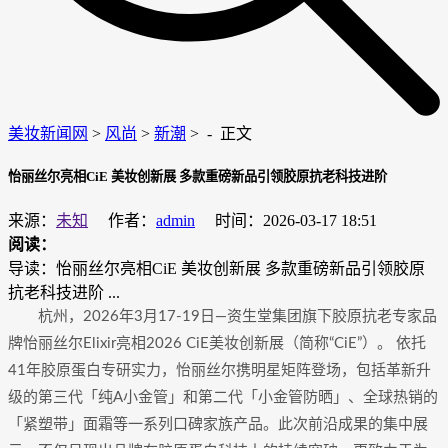
美妆新闻网
>
风尚
>
新潮
> -
正文
怡丽丝尔亮相CiE 美妆创新展 多款重磅新品引领胶原抗老科技进阶
来源：
未知
作者：
admin
时间：2026-03-17 18:51
阅读：
导读：怡丽丝尔亮相CiE 美妆创新展 多款重磅新品引领胶原
抗老科技进阶 ...
杭州，2026年3月17-19日—资生堂集团旗下胶原抗老专家品
牌怡丽丝尔Elixir亮相2026 CiE美妆创新展（简称“CiE”）。 依托
41年胶原蛋白专研实力，怡丽丝尔携明星矩阵登场，包括革新升
级的第三代「纯A小金管」和第二代「小金管防晒」、全球热销的
「紧塑带」面霜等一系列口碑家族产品。此次前沿成果的集中展