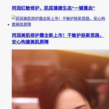
珂润红敏修护，肌底健康生态“一键重启”
珂润美肌修护霜全新上市！干敏护肤新思路，
安心构建美肌屏障