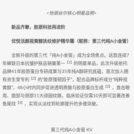
<怡丽丝尔核心明星品照>
新品齐聚，胶原科技再进阶
优悦活颜视黄醇抚纹修护精华霜（昵称：第三代纯A小金管）
全新升级的第三代「纯A小金管」成为全场焦点。这款连续7
【1】
年蝉联日本抗皱护肤品销量第一
的明星单品，此次升级依托
品牌41年胶原蛋白专研成果与35年纯A醇研究底蕴，首次加入拥
【2】
有资生堂专利
的“胶原强韧因子”，配合品牌标杆成分“纯粹视
【3】
黄醇”，48小时内同步促进透明质酸与胶原蛋白生成
，直击眼
周、面部与颈部11大顽固纹路，临床验证仅需10天即可显著改善
【4】
鱼尾纹
，实现从淡纹到轮廓提升的多维突破。
第三代纯A小金管 KV