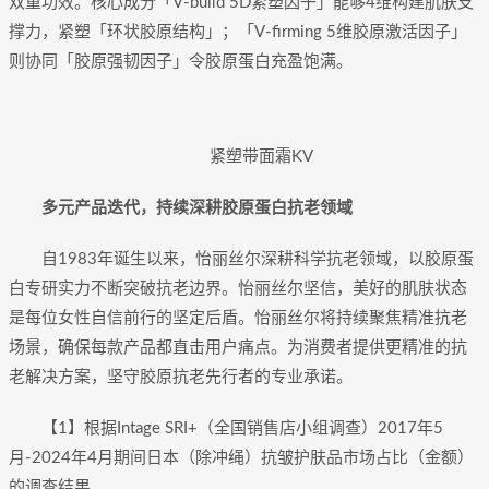
双重功效。核心成分「V-build 5D紧塑因子」能够4维构建肌肤支
撑力，紧塑「环状胶原结构」；「V-firming 5维胶原激活因子」
则协同「胶原强韧因子」令胶原蛋白充盈饱满。
紧塑带面霜KV
多元产品迭代，持续深耕胶原蛋白抗老领域
自1983年诞生以来，怡丽丝尔深耕科学抗老领域，以胶原蛋
白专研实力不断突破抗老边界。怡丽丝尔坚信，美好的肌肤状态
是每位女性自信前行的坚定后盾。怡丽丝尔将持续聚焦精准抗老
场景，确保每款产品都直击用户痛点。为消费者提供更精准的抗
老解决方案，坚守胶原抗老先行者的专业承诺。
【1】根据Intage SRI+（全国销售店小组调查）2017年5
月-2024年4月期间日本（除冲绳）抗皱护肤品市场占比（金额）
的调查结果。