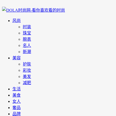
风尚
时装
珠宝
腕表
名人
新潮
美容
护肤
彩妆
美发
减肥
生活
美食
女人
奢品
品牌