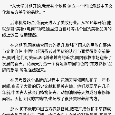
“从大学时期开始,我就有个梦想:创立一个可以承载中国文
化和东方美学的品牌。”
后来机缘巧合,花满天进入了美妆行业。从2010年开始,他
就深耕“美妆+电商”领域,操盘过百雀羚等几个国货美妆品牌的
线上运营,成绩斐然。
在这期间,国家综合国力的提升,增强了国人的民族自豪感
与文化自信,中国年轻消费者对国货的认可与喜爱得到空前提
升,同时,他们对美呈现出越来越高的追求,国内彩妆市场迎来了
发展的春天。花满天打造一个有足够中国特色的“东方彩妆”品
牌的想法,愈发强烈起来。
在思考做这个品牌的过程中,花满天带领团队花了一年多
时间,查阅了大量的历史文献和相关古籍。他们发现早在几千
年前,中国古人就会用植物花卉、动物油脂等天然成分来修饰
面容。历朝历代的古籍中,也记载了很多美容养颜古方。
那么,何不汲取中国古方养颜智慧,把花卉成分和中草药成