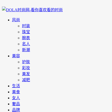
风尚
时装
珠宝
腕表
名人
新潮
美容
护肤
彩妆
美发
减肥
生活
美食
女人
奢品
品牌