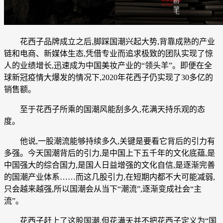
花西子品牌成立之后,脚踩国潮兴起大势,背靠成熟的产业
链和电商、新媒体生态,凭借专业而追求极致的团队实现了惊
人的业绩增长,迅速成为中国美妆产业的“领头羊”。即便在全
球新冠疫情大爆发的情况下,2020年花西子仍实现了30多亿的
销售额。
至于花西子所乘的国潮风能刮多久,花满天持乐观的态
度。
他说,一股潮流能够持续多久,关键是要看它背后的引力有
多强。今天国潮背后的引力,是中国上下五千年的文化底蕴,是
中国强大的综合国力,是国人日益增强的文化自信,是逐渐完善
的国潮产业体系……而这几股引力,在短期内都不大可能减弱,
只会越来越强,所以国潮会从当下“潮流”,逐渐变成社会“主
流”。
花西子赶上了这股国潮,但花满天并不把花西子定义为“国