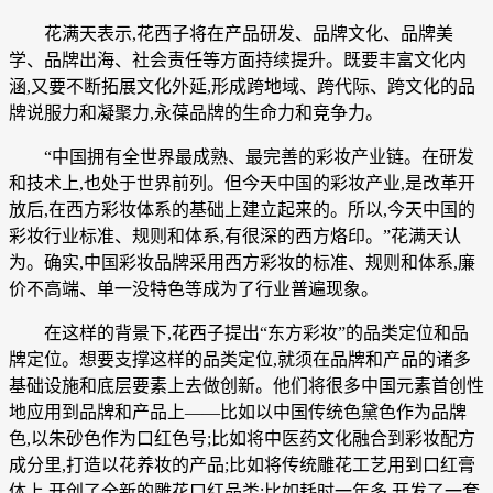
花满天表示,花西子将在产品研发、品牌文化、品牌美
学、品牌出海、社会责任等方面持续提升。既要丰富文化内
涵,又要不断拓展文化外延,形成跨地域、跨代际、跨文化的品
牌说服力和凝聚力,永葆品牌的生命力和竞争力。
“中国拥有全世界最成熟、最完善的彩妆产业链。在研发
和技术上,也处于世界前列。但今天中国的彩妆产业,是改革开
放后,在西方彩妆体系的基础上建立起来的。所以,今天中国的
彩妆行业标准、规则和体系,有很深的西方烙印。”花满天认
为。确实,中国彩妆品牌采用西方彩妆的标准、规则和体系,廉
价不高端、单一没特色等成为了行业普遍现象。
在这样的背景下,花西子提出“东方彩妆”的品类定位和品
牌定位。想要支撑这样的品类定位,就须在品牌和产品的诸多
基础设施和底层要素上去做创新。他们将很多中国元素首创性
地应用到品牌和产品上——比如以中国传统色黛色作为品牌
色,以朱砂色作为口红色号;比如将中医药文化融合到彩妆配方
成分里,打造以花养妆的产品;比如将传统雕花工艺用到口红膏
体上,开创了全新的雕花口红品类;比如耗时一年多,开发了一套