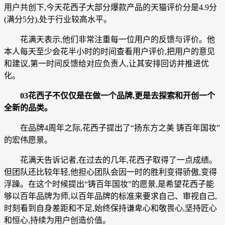
用户共创下,今天花西子大部分爆款产品的天猫评价分是4.9分
(满分5分),处于行业较高水平。
花满天表示,他们非常注重每一位用户的反馈与评价。他
本人每天至少会花半小时的时间查看用户评价,把用户的意见
和建议,第一时间反馈给对应负责人,让其安排回访并推进优
化。
03花西子不仅仅是在做一个品牌,更是去探索和开创一个
全新的品类。
在品牌4周年之际,花西子提出了“扬东方之美 铸百年国妆”
的宏伟愿景。
花满天告诉记者,在过去的几年,花西子取得了一点成绩。
但团队还比较年轻,他担心团队会因一时的胜利变得骄傲,变得
浮躁。在这个时候提出“铸百年国妆”的愿景,是希望花西子能
够以百年品牌为师,以百年品牌的标准来要求自己、审视自己,
时刻看到自身差距和不足,始终保持谦卑心和敬畏心,坚持匠心
和恒心,持续为用户创造价值。