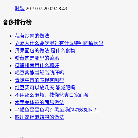
时装
2019-07-20 09:58:43
奢侈排行榜
蒜苔炒肉的做法
立夏为什么要吃蛋？有什么特别的原因吗
贝果面包的做法 是什么食物
粉蒸肉是哪里的菜系
糖醋排骨用什么糖好
喝豆浆能减轻脂肪肝吗
青蛤中毒的表现有哪些
红豆汤可以放几天 能减肥吗
不用那么麻烦，教你烤爽口宽面条！
木芋美体粥的简易做法
乌鳢鱼是黑鱼吗？黑鱼汤的功效如何？
四川凉拌麻辣鸡的做法